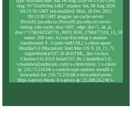
type: text/html date: Sat, 08 Aug 2026 04:15:50 GMT
etag: W/"63a965ba-14b1" expires: Sat, 08 Aug 2026
04:15:50 GMT last-modified: Mon, 26 Dec 2022
09:13:30 GMT pragma: no-cache server:
Proxy82.jnu.edu.cn (Proxy82.jnu.edu.cn) server-
timing: cdn-cache; desc=HIT, edge; dur=1, ak_p;
desc="1786162550770_399513830_2760477319_13_1030_9
status: 200 vary: Accept-Encoding x-akamai-
transformed: 9 - 0 pmb=mRUM,2 x-client-agent:
Mozilla/5.0 (Macintosh; Intel Mac OS X 10_15_7)
AppleWebKit/537.36 (KHTML, like Gecko)
Chrome/131.0.0.0 Safari/537.36; ClaudeBot/1.0;
+claudebot@anthropic.com) x-client-block: 1 x-client-
ip: 216.73.216.68 x-content-type-options: nosniff x-
forwarded-for: 216.73.216.68 x-forwarded-proto:
https x-proxy-block: 0 x-proxy-ip: 23.208.24.230 x-
real-block: 1 x-real-ip: 216.73.216.68 x-ssl-proto:
TLSv1.3